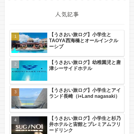
人気記事
【うさおい旅ログ】小学生と
TAOYA西海橋とオールインクル
ーシブ
【うさおい旅ログ】幼稚園児と唐
津シーサイドホテル
【うさおい旅ログ】小学生とアイ
ランド長崎（i+Land nagasaki）
【うさおい旅ログ】小学生と杉乃
井ホテルと宙館とプレミアムフリ
ードリンク