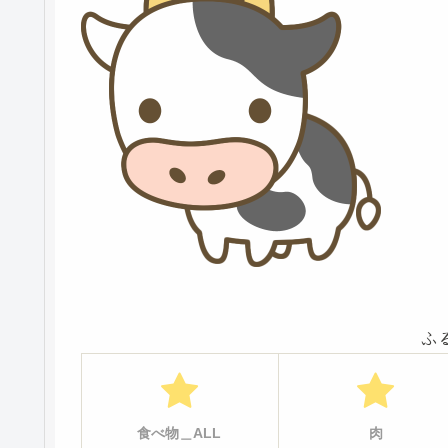
ふ
食べ物＿ALL
肉