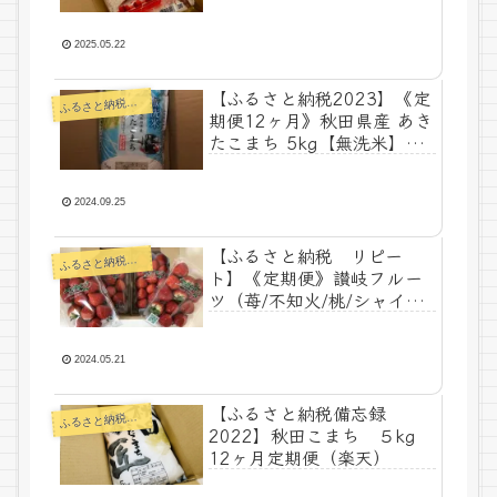
定期便 ¥156,000
2025.05.22
【ふるさと納税2023】《定
るさと納税ー食べ物
ふ
期便12ヶ月》秋田県産 あき
たこまち 5kg【無洗米】
¥78,000
2024.09.25
【ふるさと納税 リピー
るさと納税ーリピート
ふ
ト】《定期便》讃岐フルー
ツ（苺/不知火/桃/シャイン
マスカット/キウイ/みかん）
6回 ¥65,000
2024.05.21
【ふるさと納税備忘録
るさと納税ー食べ物
ふ
2022】秋田こまち ５kg
12ヶ月定期便（楽天）