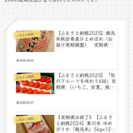
【ふるさと納税2025】無洗
るさと納税ー食べ物
ふ
米秋田県産ひとめぼれ（お
届け周期調整） 定期便
5kg×9回 ¥121,500
2026.04.24
【ふるさと納税2025】「旬
るさと納税ー食べ物
ふ
のフルーツを味わう6回」定
期便 （いちご、甘夏、桃、
シャインマスカット、さぬ
きっこキウイ、早生みか
ん）
2026.02.27
｟定期便は終了｠【ふるさ
るさと納税ー食べ物
ふ
と納税2024】東川米 ゆめ
ぴりか「無洗米」5kg×12回