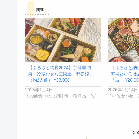
関連
【ふるさと納税2024】京料理 道
【ふるさと納税
楽 冷蔵おせち三段重「都春錦」
寿司といろは
（約2人前） ¥33,000
「辰」 ¥28,00
2025年1月4日
2026年1月14日
その他食べ物（調味料・嗜好品・他）
その他食べ物（
ふ