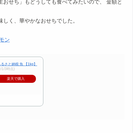
生おせち」もどうしても食べてみたいので、 金額と
味しく、華やかなおせちでした。
モン
さと納税 魚 【1kg】
2/1/3時点)
楽天で購入