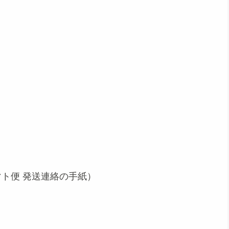
評価 :4/5。
マト便 発送連絡の手紙）