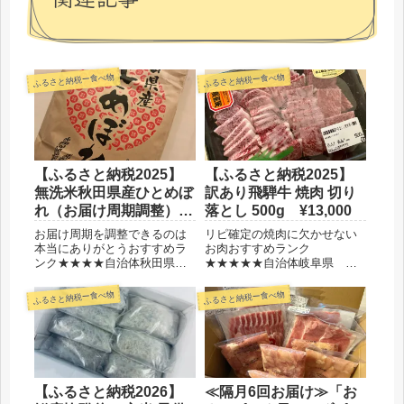
ふるさと納税ー食べ物
ふるさと納税ー食べ物
【ふるさと納税2025】
【ふるさと納税2025】
無洗米秋田県産ひとめぼ
訳あり飛騨牛 焼肉 切り
れ（お届け周期調整）
落とし 500g ¥13,000
定期便 5kg×9回
お届け周期を調整できるのは
リピ確定の焼肉に欠かせない
¥121,500
本当にありがとうおすすめラ
お肉おすすめランク
ンク★★★★自治体秋田県
★★★★★自治体岐阜県 本
由利本荘市金額121,500円保管
巣市金額13,000円保管冷凍賞
冷蔵庫がおすすめ選んだ理由
味期限1ヶ月ほど選んだ理由大
ふるさと納税ー食べ物
ふるさと納税ー食べ物
お届け周期が調整できるから
容量でコスパがいいから飛騨
コスパ良いから◆レビューお
牛が美味しそうだから◆レビ
米はずっと定期便でいただい
ュー今まではすき焼き用のお
ているんだけど、食べるタ...
肉をいただいていたけれど、
我が家...
【ふるさと納税2026】
≪隔月6回お届け≫「お