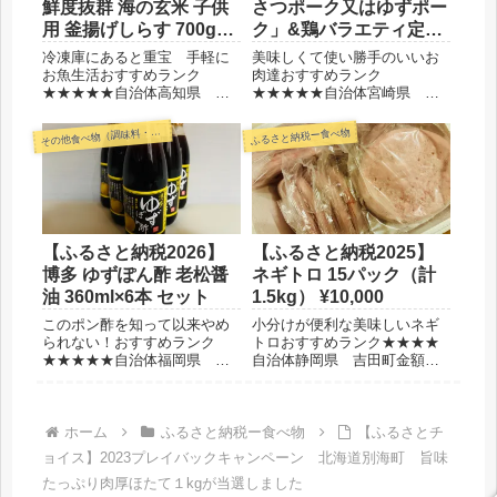
鮮度抜群 海の玄米 子供
さつポーク又はゆずポー
用 釜揚げしらす 700g
ク」&鶏バラエティ定期
¥11,000
便 ¥108,000
冷凍庫にあると重宝 手軽に
美味しくて使い勝手のいいお
お魚生活おすすめランク
肉達おすすめランク
★★★★★自治体高知県 須
★★★★★自治体宮崎県 都
崎市金額11,000円保管冷凍
城市金額108,000円保管冷凍
品 小分けで嵩張らない消費
品 大容量だけど真空パック
の他食べ物（調味料・嗜好品・他）
ふるさと納税ー食べ物
そ
期限冷凍で30日(解凍後は冷蔵
で１つ１つは薄い選んだ理由
で4日)選んだ理由小分けで使
宮崎県都城市のお肉は美味し
い勝手が良さそうだからしら
いから真空パックで嵩張らな
すを常備したいから◆レビ
いから◆レビューお肉の定期
ュ...
便、豚肉...
【ふるさと納税2026】
【ふるさと納税2025】
博多 ゆずぽん酢 老松醤
ネギトロ 15パック（計
油 360ml×6本 セット
1.5kg） ¥10,000
このポン酢を知って以来やめ
小分けが便利な美味しいネギ
られない！おすすめランク
トロおすすめランク★★★★
★★★★★自治体福岡県 朝
自治体静岡県 吉田町金額
倉市金額17,000円保管常温参
10,000円保管冷凍品 結構か
考価格公式サイト360ml 530円
さ張る選んだ理由ネギトロが
(税込572円) 選んだ理由この
好きだから小分けが便利だか
ポン酢が大好きだから◆レビ
ら大容量でコスパがいいから
ホーム
ふるさと納税ー食べ物
【ふるさとチ
ュー以前スーパーで見かけて
◆レビューネギトロ大好きマ
ョイス】2023プレイバックキャンペーン 北海道別海町 旨味
購入して以来...
ンなので大容量でコスパが良
たっぷり肉厚ほたて１kgが当選しました
く...