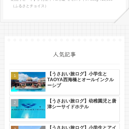
バをいただいていたけれど私
いから◆レビューお肉の定期
（ふるさとチョイス）
はつい...
便、豚肉...
人気記事
【うさおい旅ログ】小学生と
TAOYA西海橋とオールインクル
ーシブ
【うさおい旅ログ】幼稚園児と唐
津シーサイドホテル
【うさおい旅ログ】小学生とアイ