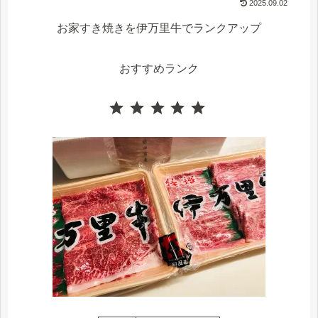
2025.09.02
お家すき焼きを伊万里牛でランクアップ
おすすめランク
⭐
⭐
⭐
⭐
⭐
評価 :5/5。