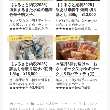
【ふるさと納税2025】
【ふるさと納税2025】
博多まるきた水産の無着
訳あり飛騨牛 焼肉 切り
色辛子明太子
落とし 500g ¥13,000
1.5kg（500g×3
うまさ引き立つ明太子がたっ
リピ確定の焼肉に欠かせない
個） ¥11,500
ぷり届くおすすめ ランク
お肉おすすめランク
★★★★★写真は別の自治体
★★★★★自治体岐阜県 本
のものです自治体福岡県 岡
巣市金額13,000円保管冷凍賞
垣町金額11,500円保管冷凍庫
味期限1ヶ月ほど選んだ理由大
ふるさと納税ー食べ物
ふるさと納税ー食べ物
結構スペースが必要選んだ理
容量でコスパがいいから飛騨
由「あごおとし」だから大容
牛が美味しそうだから◆レビ
量でコスパがいいから（以前
ュー今まではすき焼き用のお
いただいた自治体より安
肉をいただいていたけれど、
い！）...
我が家...
【ふるさと納税2026】
≪隔月6回お届け≫「お
訳あり骨取り塩サバ切身
さつポーク又はゆずポー
1.5kg ¥18,500
ク」&鶏バラエティ定期
便 ¥108,000
使い勝手の良い切身の骨取り
美味しくて使い勝手のいいお
塩サバおすすめランク
肉達おすすめランク
★★★★★自治体千葉県 南
★★★★★自治体宮崎県 都
房総市金額18,500円保管冷凍
城市金額108,000円保管冷凍
庫 意外と嵩張らない賞味期
品 大容量だけど真空パック
限半年弱選んだ理由切身の骨
で１つ１つは薄い選んだ理由
取りサバが欲しかったから◆
宮崎県都城市のお肉は美味し
ホーム
ふるさと納税ーリピート
【ふるさと
レビュー今まで骨つきの塩サ
いから真空パックで嵩張らな
納税リピート】伊万里牛 A5等級 モモスライス 800g ¥15,000