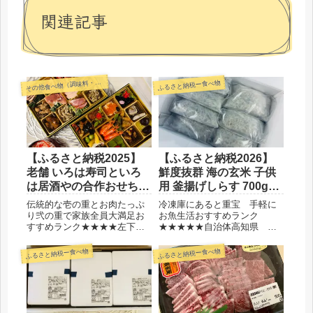
関連記事
の他食べ物（調味料・嗜好品・他）
ふるさと納税ー食べ物
そ
【ふるさと納税2025】
【ふるさと納税2026】
老舗 いろは寿司といろ
鮮度抜群 海の玄米 子供
は居酒やの合作おせち
用 釜揚げしらす 700g
「辰」 ¥28,000
¥11,000
伝統的な壱の重とお肉たっぷ
冷凍庫にあると重宝 手軽に
り弐の重で家族全員大満足お
お魚生活おすすめランク
すすめランク★★★★左下の
★★★★★自治体高知県 須
なますは別です自治体福岡
崎市金額11,000円保管冷凍
県 宮若市金額28,000円保管
品 小分けで嵩張らない消費
ふるさと納税ー食べ物
ふるさと納税ー食べ物
冷蔵品選んだ理由おせちにお
期限冷凍で30日(解凍後は冷蔵
肉料理もあっていいじゃん◆
で4日)選んだ理由小分けで使
レビュー明けましておめでと
い勝手が良さそうだからしら
うございます。2026年の初...
すを常備したいから◆レビ
ュ...