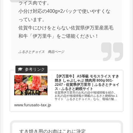
ライス肉です。
小分け対応の400g×2パックで使いやすくな
っています。
佐賀牛にひけをとらない佐賀県伊万里産黒毛
和牛「伊万里牛」をご堪能ください！
ふるさとチョイス 商品ページ
【伊万里牛】 A5等級 モモスライス すき
焼き しゃぶしゃぶ 焼肉用 800g 001-
J247 - 佐賀県伊万里市｜ふるさとチョイ
ス - ふるさと納税サイト
佐賀県伊万里市のお礼の品や地域情報を紹介。
お礼の品や地域情報が満載のふるさと納税No.1
サイト「ふるさとチョイス」なら、地域の魅力
を知ったうえで、あなたが応援したい地域に簡
www.furusato-tax.jp
単・便利にふるさと納税で寄付ができます。
すき焼き用のお肉はこれに決定