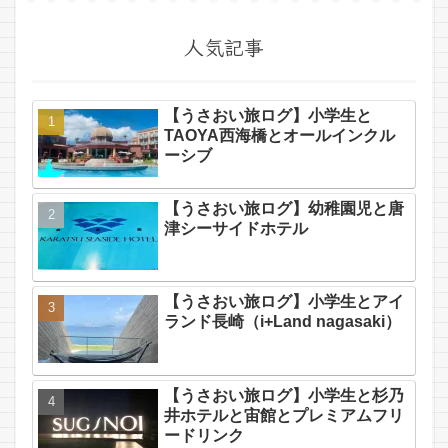
人気記事
【うさおい旅ログ】小学生と
TAOYA西海橋とオールインクル
ーシブ
【うさおい旅ログ】幼稚園児と唐
津シーサイドホテル
【うさおい旅ログ】小学生とアイ
ランド長崎（i+Land nagasaki）
【うさおい旅ログ】小学生と杉乃
井ホテルと宙館とプレミアムフリ
ードリンク