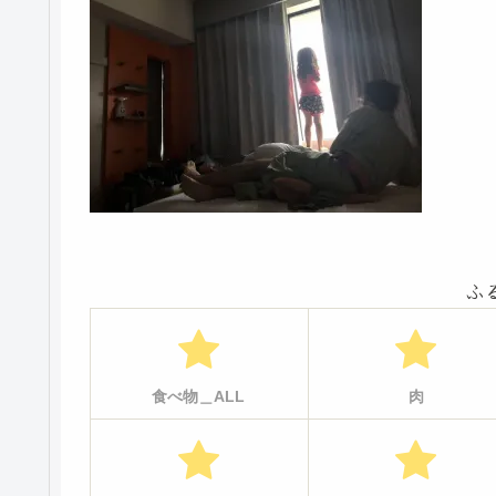
ふ
食べ物＿ALL
肉