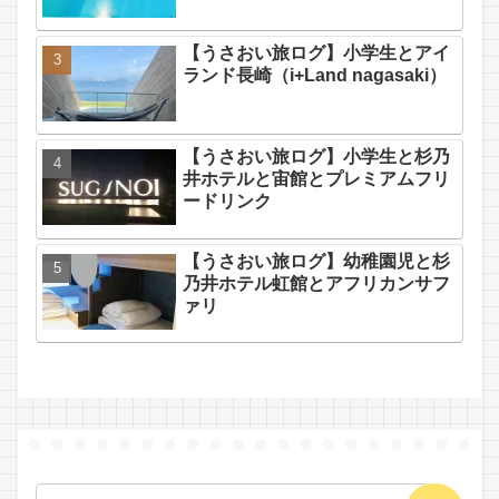
【うさおい旅ログ】小学生とアイ
ランド長崎（i+Land nagasaki）
【うさおい旅ログ】小学生と杉乃
井ホテルと宙館とプレミアムフリ
ードリンク
【うさおい旅ログ】幼稚園児と杉
乃井ホテル虹館とアフリカンサフ
ァリ