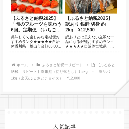
すを常備したいから◆レビ
いただいた自治体より安
ュ...
い！）...
【ふるさと納税2025】
【ふるさと納税2025】
「旬のフルーツを味わう
訳あり 銀鮭 切身 約
6回」定期便 （いちご、
2kg ¥12,500
甘夏、桃、シャインマス
美味しくて楽しみな定期便お
訳ありとは思えない立派な一
カット、さぬきっこキウ
すすめランク★★★★★自治
品になる銀鮭おすすめランク
体香川県 坂出市金額65,000
★★★★★自治体宮城県 気
イ、早生みかん）
円保管冷蔵庫がおすすめ選ん
仙沼市金額12,500円保管冷凍
だ理由以前いただいていた香
品 まあまあ場所必要賞味期
川県のフルーツが美味しかっ
限約9ヶ月選んだ理由大容量で
たから定期便でフルーツが届
コスパがいいからランキング1
ホーム
ふるさと納税ーリピート
【ふるさと
くと幸せだから◆レビュー以
位だったから◆レビュー訳あ
納税 リピート】塩銀鮭（切り落とし）1.5kg ＋ 塩サバ
前いただいていた東かがわ
りとは思えない立派な銀...
1kg（楽天/ふるさとチョイス） ¥12,000
市...
人気記事