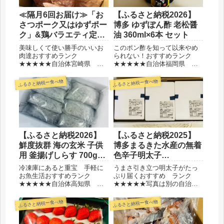
≪隔月6回お届け≫「お
【ふるさと納税2026】
さつポーク又はゆずポー
博多 ゆずぽん酢 老松醤
ク」&鶏バラエティ定期
油 360ml×6本 セット
便 ¥108,000
美味しくて使い勝手のいいお
このポン酢を知って以来やめ
肉達おすすめランク
られない！おすすめランク
★★★★★自治体宮崎県 都
★★★★★自治体福岡県 朝
城市金額108,000円保管冷凍
倉市金額17,000円保管常温参
品 大容量だけど真空パック
考価格公式サイト360ml 530円
ふるさと納税ー食べ物
ふるさと納税ー食べ物
で１つ１つは薄い選んだ理由
(税込572円) 選んだ理由この
宮崎県都城市のお肉は美味し
ポン酢が大好きだから◆レビ
いから真空パックで嵩張らな
ュー以前スーパーで見かけて
いから◆レビューお肉の定期
購入して以来...
便、豚肉...
【ふるさと納税2026】
【ふるさと納税2025】
鮮度抜群 海の玄米 子供
博多まるきた水産の無着
用 釜揚げしらす 700g
色辛子明太子
¥11,000
1.5kg（500g×3
冷凍庫にあると重宝 手軽に
うまさ引き立つ明太子がたっ
個） ¥11,500
お魚生活おすすめランク
ぷり届くおすすめ ランク
★★★★★自治体高知県 須
★★★★★写真は別の自治体
崎市金額11,000円保管冷凍
のものです自治体福岡県 岡
品 小分けで嵩張らない消費
垣町金額11,500円保管冷凍庫
ふるさと納税ー食べ物
ふるさと納税ー食べ物
期限冷凍で30日(解凍後は冷蔵
結構スペースが必要選んだ理
で4日)選んだ理由小分けで使
由「あごおとし」だから大容
い勝手が良さそうだからしら
量でコスパがいいから（以前