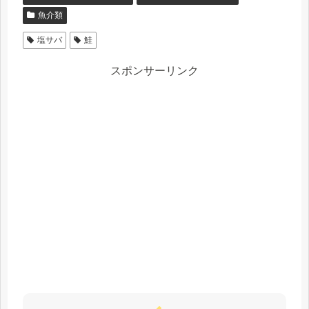
魚介類
塩サバ
鮭
スポンサーリンク