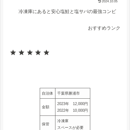
2024.10.05
冷凍庫にあると安心塩鮭と塩サバの最強コンビ
おすすめランク
⭐
⭐
⭐
⭐
⭐
評価 :5/5。
自治体
千葉県勝浦市
2023年 12,000円
金額
2022年 10,000円
冷凍庫
保管
スペースが必要