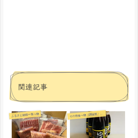
関連記事
の他食べ物（調味料・嗜好品・他）
ふるさと納税ー食べ物
そ