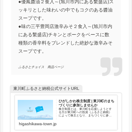
●優鳳醬油２食入～(旭川市内にある繫盛店)ス
ッキリとした味わいの中でもコクのある醬油
スープです。
●味の三平豊岡店激辛みそ２食入～(旭川市内
にある繫盛店)チキンとポークをベースに数
種類の香辛料をブレンドした絶妙な激辛みそ
スープです。
ふるさとチョイス 商品ページ
東川町ふるさと納税公式サイトURL
ひがしかわ株主制度 | 東川町のまち
づくりに参加しませんか
株主制度とは、東川町を応援しようとす
る方が東川町への投資（ふるさと納税）
によって株主となり、まちづくりに参加
する制度です。
higashikawa-town.jp