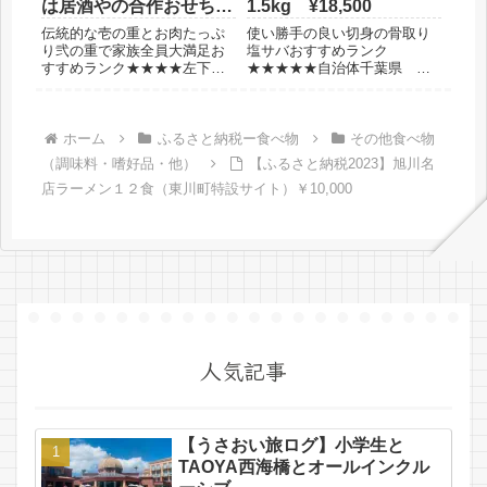
は居酒やの合作おせち
1.5kg ¥18,500
「辰」 ¥28,000
伝統的な壱の重とお肉たっぷ
使い勝手の良い切身の骨取り
り弐の重で家族全員大満足お
塩サバおすすめランク
すすめランク★★★★左下の
★★★★★自治体千葉県 南
なますは別です自治体福岡
房総市金額18,500円保管冷凍
県 宮若市金額28,000円保管
庫 意外と嵩張らない賞味期
冷蔵品選んだ理由おせちにお
限半年弱選んだ理由切身の骨
肉料理もあっていいじゃん◆
取りサバが欲しかったから◆
ホーム
ふるさと納税ー食べ物
その他食べ物
レビュー明けましておめでと
レビュー今まで骨つきの塩サ
（調味料・嗜好品・他）
【ふるさと納税2023】旭川名
うございます。2026年の初...
バをいただいていたけれど私
店ラーメン１２食（東川町特設サイト）￥10,000
はつい...
人気記事
【うさおい旅ログ】小学生と
TAOYA西海橋とオールインクル