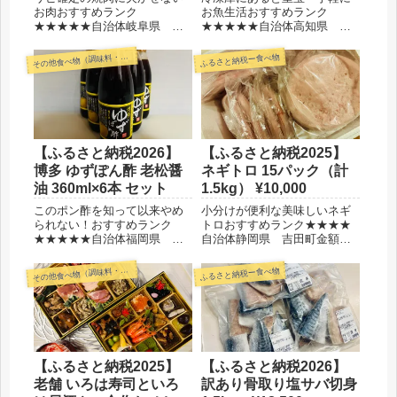
お肉おすすめランク
お魚生活おすすめランク
★★★★★自治体岐阜県 本
★★★★★自治体高知県 須
巣市金額13,000円保管冷凍賞
崎市金額11,000円保管冷凍
味期限1ヶ月ほど選んだ理由大
品 小分けで嵩張らない消費
の他食べ物（調味料・嗜好品・他）
ふるさと納税ー食べ物
そ
容量でコスパがいいから飛騨
期限冷凍で30日(解凍後は冷蔵
牛が美味しそうだから◆レビ
で4日)選んだ理由小分けで使
ュー今まではすき焼き用のお
い勝手が良さそうだからしら
肉をいただいていたけれど、
すを常備したいから◆レビ
我が家...
ュ...
【ふるさと納税2026】
【ふるさと納税2025】
博多 ゆずぽん酢 老松醤
ネギトロ 15パック（計
油 360ml×6本 セット
1.5kg） ¥10,000
このポン酢を知って以来やめ
小分けが便利な美味しいネギ
られない！おすすめランク
トロおすすめランク★★★★
★★★★★自治体福岡県 朝
自治体静岡県 吉田町金額
倉市金額17,000円保管常温参
10,000円保管冷凍品 結構か
考価格公式サイト360ml 530円
さ張る選んだ理由ネギトロが
の他食べ物（調味料・嗜好品・他）
ふるさと納税ー食べ物
そ
(税込572円) 選んだ理由この
好きだから小分けが便利だか
ポン酢が大好きだから◆レビ
ら大容量でコスパがいいから
ュー以前スーパーで見かけて
◆レビューネギトロ大好きマ
購入して以来...
ンなので大容量でコスパが良
く...
【ふるさと納税2025】
【ふるさと納税2026】
老舗 いろは寿司といろ
訳あり骨取り塩サバ切身