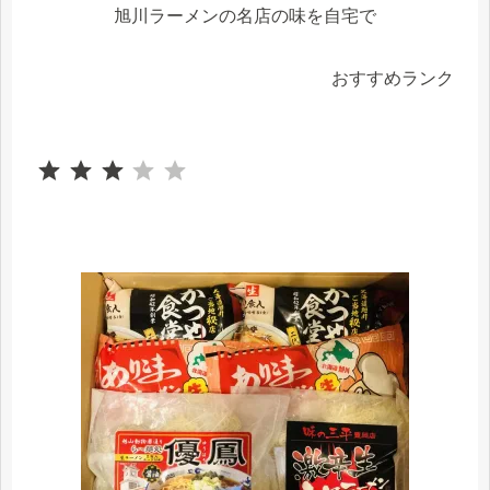
旭川ラーメンの名店の味を自宅で
おすすめランク
⭐
⭐
⭐
評価 :3/5。