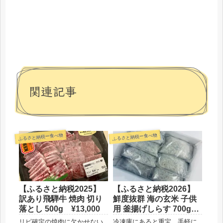
関連記事
ふるさと納税ー食べ物
ふるさと納税ー食べ物
【ふるさと納税2025】
【ふるさと納税2026】
訳あり飛騨牛 焼肉 切り
鮮度抜群 海の玄米 子供
落とし 500g ¥13,000
用 釜揚げしらす 700g
¥11,000
リピ確定の焼肉に欠かせない
冷凍庫にあると重宝 手軽に