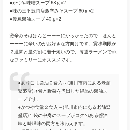
●かつや味噌スープ 68ｇ×2
●味の三平豊岡店激辛みそスープ 60ｇ×2
●優鳳醬油スープ 40ｇ×2
激辛みそはほんとーーーにからかったので、ほんと
ーーーに辛いのがお好きな方向けです。賞味期限が
２週間と量の割に若干短いので、毎週ラーメンでok
なファミリーにオススメです。
●ありこま醬油２食入～(旭川市内にある老舗
繫盛店)豚骨と野菜を煮出した絶品の醬油ス
ープです。
●かつや食堂２食入～(旭川市内にある老舗繫
盛店)１袋の中身のスープがコクのある醬油
味と味噌味の両方を味わえます。