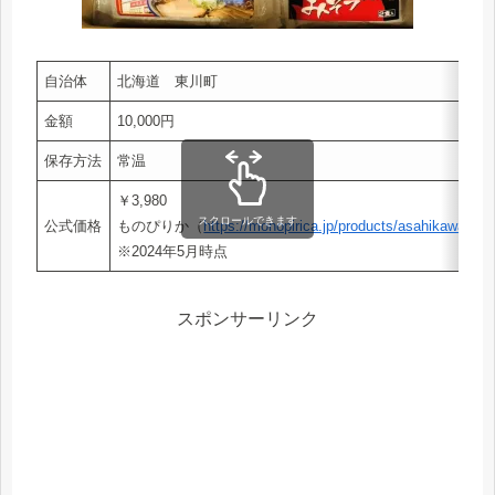
自治体
北海道 東川町
金額
10,000円
保存方法
常温
￥3,980
スクロールできます
公式価格
ものぴりか（
https://monopirica.jp/products/asahikawasei
※2024年5月時点
スポンサーリンク