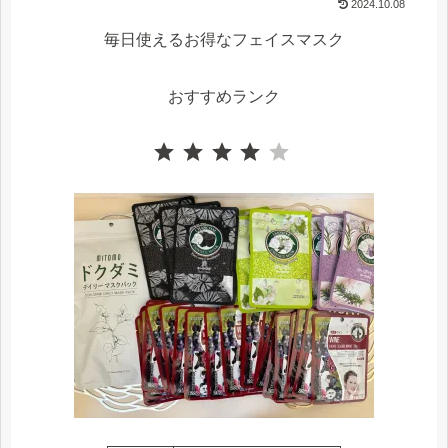
2024.10.08
毎日使えるお得なフェイスマスク
おすすめランク
⭐
⭐
⭐
⭐
評価 :4/5。