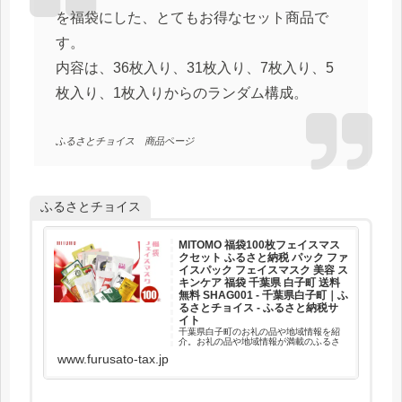
を福袋にした、とてもお得なセット商品で
す。
内容は、36枚入り、31枚入り、7枚入り、5
枚入り、1枚入りからのランダム構成。
ふるさとチョイス 商品ページ
ふるさとチョイス
MITOMO 福袋100枚フェイスマス
クセット ふるさと納税 パック ファ
イスパック フェイスマスク 美容 ス
キンケア 福袋 千葉県 白子町 送料
無料 SHAG001 - 千葉県白子町｜ふ
るさとチョイス - ふるさと納税サ
イト
千葉県白子町のお礼の品や地域情報を紹
介。お礼の品や地域情報が満載のふるさ
と納税No.1サイト「ふるさとチョイス」
www.furusato-tax.jp
なら、地域の魅力を知ったうえで、あな
たが応援したい地域に簡単・便利にふる
さと納税で寄付ができます。