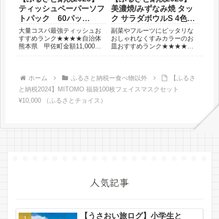
ティッシュペーパーソフ
美濃焼/みずなみ焼 タッ
トパック 60パッ
ク サラダボウルS 4色セ
ク ¥11,000
ット ¥12,000
大量コスパ最強ティッシュお
副菜やフルーツにピッタリな
すすめランク★★★★自治体
おしゃれなくすみカラーのお
熊本県 甲佐町金額11,000円
皿おすすめランク★★★★★
保管嵩張る選んだ理由大容量
自治体岐阜県 瑞浪市金額
でコスパがいいから箱なしテ
12,000円 （2025年）参考価
ィッシュが好きだから◆レビ
格3,960円 （公式HPオンラ
ュー200組×60パックで11,000
インサイト）選んだ理由副菜
ホーム
ふるさと納税ー食べ物以外
【ふるさ
円と高コスパです。以前いた
用にこのサイズのお皿が欲し
と納税2024】MITOMO 福袋100枚フェイスマスクセット
だいた返礼品の...
かったからくすみカ...
¥10,000 （ふるさとチョイス）
人気記事
【うさおい旅ログ】小学生と