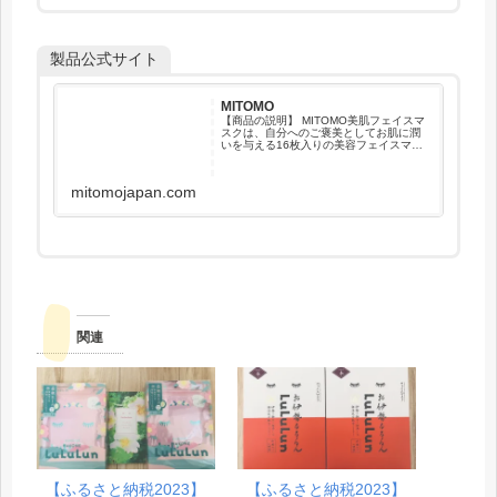
製品公式サイト
MITOMO
【商品の説明】 MITOMO美肌フェイスマ
スクは、自分へのご褒美としてお肌に潤
いを与える16枚入りの美容フェイスマス
クセットです。高濃度の保湿成分が肌に
潤いを与え、乾燥を防ぎます。さらに、
ダメージを受けた肌にも潤いを補給し、
mitomojapan.com
柔らかくなめらか...
関連
【ふるさと納税2023】
【ふるさと納税2023】