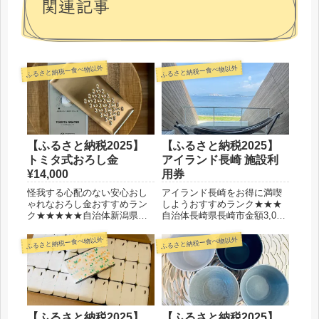
関連記事
ふるさと納税ー食べ物以外
ふるさと納税ー食べ物以外
【ふるさと納税2025】
【ふるさと納税2025】
トミタ式おろし金
アイランド長崎 施設利
¥14,000
用券
怪我する心配のない安心おし
アイランド長崎をお得に満喫
ゃれなおろし金おすすめラン
しようおすすめランク★★★
ク★★★★★自治体新潟県
自治体長崎県長崎市金額3,000
燕市金額14,000円参考価格
円分が10,000円有効期限発行
3,960円 （公式HPオンライ
から6ヶ月選んだ理由夏休みに
ふるさと納税ー食べ物以外
ふるさと納税ー食べ物以外
ンサイト）選んだ理由刃がな
アイランド長崎に行くため◆
くため怖くないうえ、食洗機
レビュー年末、最終所得を確
が使えるから◆レビューなん
認してから金額調整を兼ねて
と刃がないおろし金です...
旅行クーポンを申し...
【ふるさと納税2025】
【ふるさと納税2025】