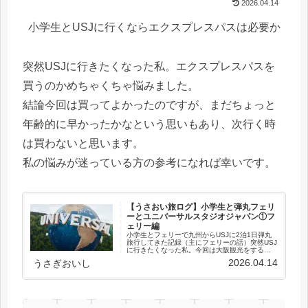
2026.04.14
小学生とUSJに行くならエクスプレスパスは必要か
突然USJに行きたくなった私。エクスプレスパスを
買うのかめちゃくちゃ悩みました。
結論今回は買ってよかったのですが、まだちょっと
年齢的に早かったかなという思いもあり、次行く時
は買わないと思います。
私の悩みが迷っている方の参考になれば幸いです。
【うさおい旅ログ】小学生と弾丸フェリ
ーとユニバーサルスタジオジャパン①フ
ェリー編
小学生とフェリーで九州からUSJに2泊1日弾丸
旅行してきた記録（主にフェリーの話）突然USJ
に行きたくなった私。今回は大阪観光をするつ
もりがなく、USJだけ満喫できればいい、という
2026.04.14
うさぎおいし
ことで、小学生の子供と一緒に新門司港〜大阪
南港発着の名門太平...