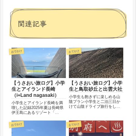
関連記事
おでかけ
おでかけ
【うさおい旅ログ】小学
【うさおい旅ログ】小学
生とアイランド長崎
生と鳥取砂丘と出雲大社
（i+Land nagasaki）
小学生も飽きずに楽しめる山
陰プラン小学生と二泊三日か
小学生とアイランド長崎を満
けて山陰ドライブ旅行をして
喫した記録2025年夏は長崎県
きました。子供も親も大満喫
伊王島にあるリゾート「
してきた旅のプランをご紹介
i+Land nagasaki（アイランド
します。絶対行きたい&食べた
長崎）に行ってきました。海
おでかけ
おでかけ
い鳥取砂丘回転寿司「北海
は綺麗だしご飯はおいしいし
道」かに！のどぐろ！海鮮浜
アクティビティは盛りだくさ
焼き出雲大社タイムスケジュ