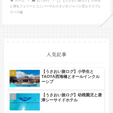
くれたおすすめスポットを紹
ホーム
おでかけ
【うさおい旅ログ】小学生
介します。砥部焼の絵付今回
と弾丸フェリーとユニバーサルスタジオジャパン②エクスプレ
のメインは砥部焼の絵付体験
スパス編
で...
人気記事
【うさおい旅ログ】小学生と
TAOYA西海橋とオールインクル
ーシブ
【うさおい旅ログ】幼稚園児と唐
津シーサイドホテル