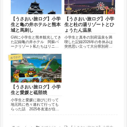
んだしでめちゃくちゃ楽しい
ール1...
夏になりました...
【うさおい旅ログ】小学
【うさおい旅ログ】小学
生と亀の井ホテルと熊本
生と杜の湯リゾートとひ
城と馬刺し
ょうたん温泉
GWに小学生と熊本観光してき
小学生と真冬の別府温泉を満
た記録亀の井ホテル 阿蘇パ
喫した記録2026年の冬休みは
ークリゾート私たちはリニュ
突然思い立って大分県別府に
ーアルしたばかりのイースト
行くことに。前日にも関わら
ウィングの和洋室をチョイ
ず予約の取れた杜の湯リゾー
おでかけ
ス。部屋はターコイズブルー
トに宿泊してきました。杜の
を基調としておしゃれで大き
湯リゾート別府駅からは車で
めソファー２台のリビングス
20分程度、地獄めぐりの近く
ペースとお布団3組分の和室で
にあるホテルです。水着で
かな...
入...
【うさおい旅ログ】小学
生と愛媛と砥部焼
小学生と愛媛に遊びに行って
地元民に色々連れて行っても
らった話 2025冬友達が住ん
でいる愛媛県に遊びに行って
きました。道後以外にもある
ぜ！と地元民が連れて行って