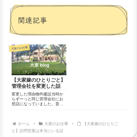
関連記事
大家のお仕事
【大家嫁のひとりごと】
管理会社を変更した話
変更した理由物件建設当時か
らずーっと同じ管理会社にお
世話になっていました。昔か
らのお付き合いではあるので
すが、我々に対して誠意のあ
る対応とは言えず、事なかれ
主義というか入居者と揉めた
ホーム
大家のお仕事
【大家嫁のひとりご
くないという視点が強い上、
と】訪問営業は本当にいる話
入居者に対してええかっこし