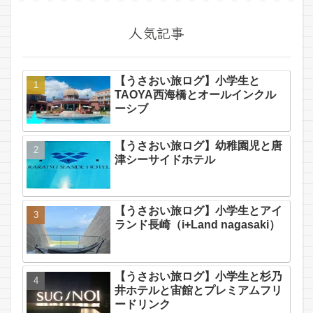
人気記事
【うさおい旅ログ】小学生と
TAOYA西海橋とオールインクル
ーシブ
【うさおい旅ログ】幼稚園児と唐
津シーサイドホテル
【うさおい旅ログ】小学生とアイ
ランド長崎（i+Land nagasaki）
【うさおい旅ログ】小学生と杉乃
井ホテルと宙館とプレミアムフリ
ードリンク