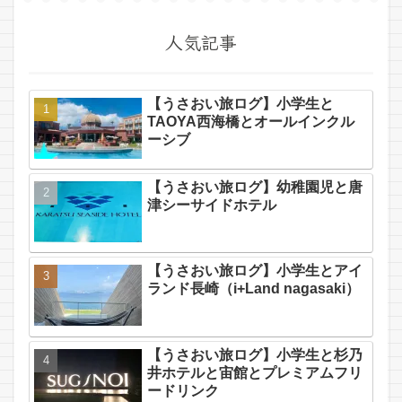
人気記事
【うさおい旅ログ】小学生と
TAOYA西海橋とオールインクル
ーシブ
【うさおい旅ログ】幼稚園児と唐
津シーサイドホテル
【うさおい旅ログ】小学生とアイ
ランド長崎（i+Land nagasaki）
【うさおい旅ログ】小学生と杉乃
井ホテルと宙館とプレミアムフリ
ードリンク