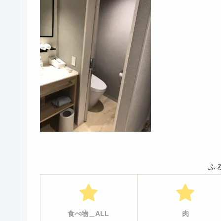
ふ
食べ物＿ALL
肉