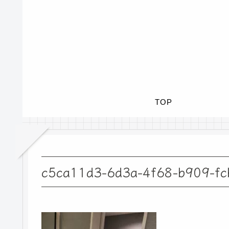
TOP
c5ca11d3-6d3a-4f68-b909-f