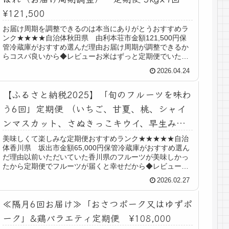
¥121,500
お届け周期を調整できるのは本当にありがとうおすすめラ
ンク★★★★自治体秋田県 由利本荘市金額121,500円保
管冷蔵庫がおすすめ選んだ理由お届け周期が調整できるか
らコスパ良いから◆レビューお米はずっと定期便でいただ
いているんだけど、食べるタ...
2026.04.24
【ふるさと納税2025】「旬のフルーツを味わ
う6回」定期便 （いちご、甘夏、桃、シャイ
ンマスカット、さぬきっこキウイ、早生みか
ん）
美味しくて楽しみな定期便おすすめランク★★★★★自治
体香川県 坂出市金額65,000円保管冷蔵庫がおすすめ選ん
だ理由以前いただいていた香川県のフルーツが美味しかっ
たから定期便でフルーツが届くと幸せだから◆レビュー以
前いただいていた東かがわ市...
2026.02.27
≪隔月6回お届け≫「おさつポーク又はゆずポ
ーク」&鶏バラエティ定期便 ¥108,000