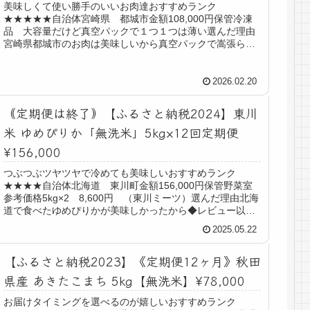
美味しくて使い勝手のいいお肉達おすすめランク
★★★★★自治体宮崎県 都城市金額108,000円保管冷凍
品 大容量だけど真空パックで１つ１つは薄い選んだ理由
宮崎県都城市のお肉は美味しいから真空パックで嵩張らな
いから◆レビューお肉の定期便、豚肉...
2026.02.20
｟定期便は終了｠【ふるさと納税2024】東川
米 ゆめぴりか「無洗米」5kg×12回定期便
¥156,000
つぶつぶツヤツヤで冷めても美味しいおすすめランク
★★★★自治体北海道 東川町金額156,000円保管野菜室
参考価格5kg×2 8,600円 （東川ミーツ）選んだ理由北海
道で食べたゆめぴりかが美味しかったから◆レビュー以前
北海道に旅行した際に...
2025.05.22
【ふるさと納税2023】《定期便12ヶ月》秋田
県産 あきたこまち 5kg【無洗米】¥78,000
お届けタイミングを選べるのが嬉しいおすすめランク