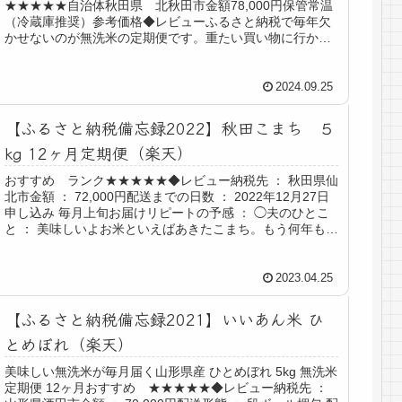
★★★★★自治体秋田県 北秋田市金額78,000円保管常温
（冷蔵庫推奨）参考価格◆レビューふるさと納税で毎年欠
かせないのが無洗米の定期便です。重たい買い物に行かず
に毎月精米仕立てのお米を届けて...
2024.09.25
【ふるさと納税備忘録2022】秋田こまち ５
kg 12ヶ月定期便（楽天）
おすすめ ランク★★★★★◆レビュー納税先 ： 秋田県仙
北市金額 ： 72,000円配送までの日数 ： 2022年12月27日
申し込み 毎月上旬お届けリピートの予感 ： ◯夫のひとこ
と ： 美味しいよお米といえばあきたこまち。もう何年も
お...
2023.04.25
【ふるさと納税備忘録2021】いいあん米 ひ
とめぼれ（楽天）
美味しい無洗米が毎月届く山形県産 ひとめぼれ 5kg 無洗米
定期便 12ヶ月おすすめ ★★★★★◆レビュー納税先 ：