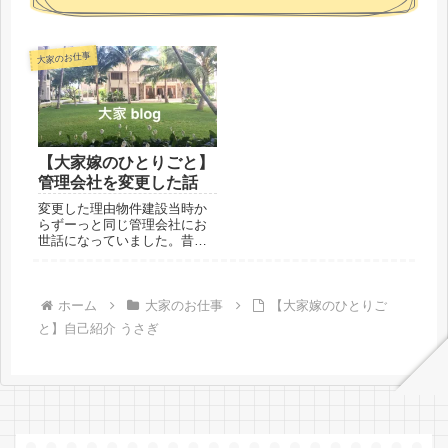
大家のお仕事
【大家嫁のひとりごと】
管理会社を変更した話
変更した理由物件建設当時か
らずーっと同じ管理会社にお
世話になっていました。昔か
らのお付き合いではあるので
すが、我々に対して誠意のあ
る対応とは言えず、事なかれ
主義というか入居者と揉めた
ホーム
大家のお仕事
【大家嫁のひとりご
くないという視点が強い上、
と】自己紹介 うさぎ
入居者に対してええかっこし
い（費...