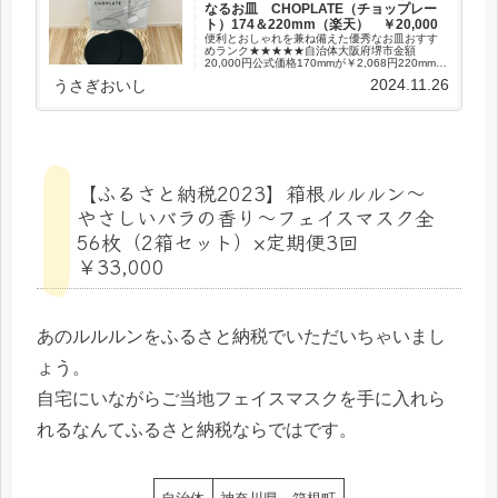
なるお皿 CHOPLATE（チョップレー
ト）174＆220mm（楽天） ￥20,000
便利とおしゃれを兼ね備えた優秀なお皿おすす
めランク★★★★★自治体大阪府堺市金額
20,000円公式価格170mmが￥2,068円220mmが
¥3,168円Amazon公式サイト 2023年4月◆レ
2024.11.26
うさぎおいし
ビュー今回はサイズ違い（170mm、220m...
【ふるさと納税2023】箱根ルルルン～
やさしいバラの香り～フェイスマスク全
56枚（2箱セット）×定期便3回
￥33,000
あのルルルンをふるさと納税でいただいちゃいまし
ょう。
自宅にいながらご当地フェイスマスクを手に入れら
れるなんてふるさと納税ならではです。