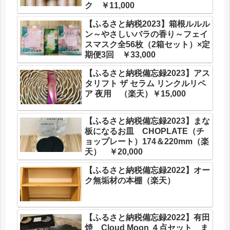
ク ￥11,000
【ふるさと納税2023】箱根ルルル
ン～やさしいバラの香り～フェイ
スマスク全56枚（2箱セット）×定
期便3回 ￥33,000
【ふるさと納税備忘録2023】アス
タリフト ザ セラム リンクルリペ
ア 夜用 （楽天）￥15,000
【ふるさと納税備忘録2023】まな
板になるお皿 CHOPLATE（チ
ョップレート）174＆220mm（楽
天） ￥20,000
【ふるさと納税備忘録2022】オー
ク無垢材の本棚（楽天）
【ふるさと納税備忘録2022】有田
焼 Cloud Moon ４点セット ま