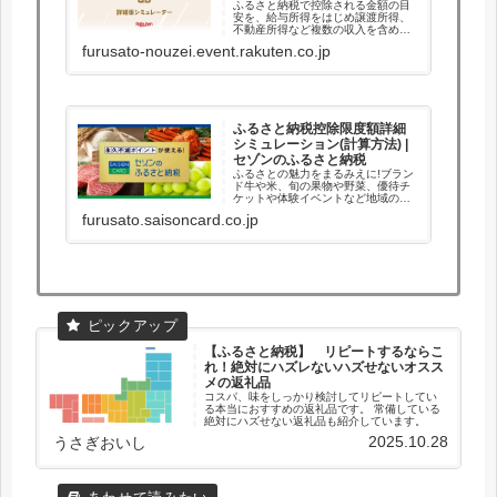
ふるさと納税で控除される金額の目
安を、給与所得をはじめ譲渡所得、
不動産所得など複数の収入を含めて
計算できるツールです。控除額も医
furusato-nouzei.event.rakuten.co.jp
療費控除、住宅ローン控除など含め
た詳細金額を計算できます。
ふるさと納税控除限度額詳細
シミュレーション(計算方法) |
セゾンのふるさと納税
ふるさとの魅力をまるみえに!ブラン
ド牛や米、旬の果物や野菜、優待チ
ケットや体験イベントなど地域の特
産品が充実。お礼の品ランキングも
furusato.saisoncard.co.jp
随時更新中!初めての方にもわかりや
すいふる...
【ふるさと納税】 リピートするならこ
れ！絶対にハズレないハズせないオスス
メの返礼品
コスパ、味をしっかり検討してリピートしてい
る本当におすすめの返礼品です。 常備している
絶対にハズせない返礼品も紹介しています。
2025.10.28
うさぎおいし