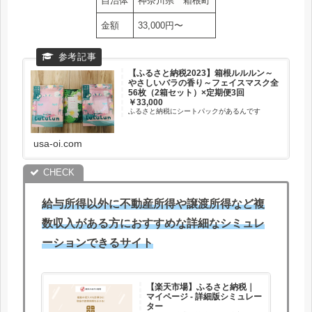
自治体
神奈川県 箱根町
金額
33,000円〜
【ふるさと納税2023】箱根ルルルン～
やさしいバラの香り～フェイスマスク全
56枚（2箱セット）×定期便3回
￥33,000
ふるさと納税にシートパックがあるんです
usa-oi.com
給与所得以外に不動産所得や譲渡所得など複
数収入がある方におすすめな詳細なシミュレ
ーションできるサイト
【楽天市場】ふるさと納税｜
マイページ - 詳細版シミュレー
ター